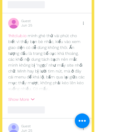
Like
Reply
Guest
Jun 25
1hitclub.io
 mình ghé thử vài phút cho 
biết vì thấy bạn bè nhắc, kiểu vào xem 
giao diện có dễ dùng không thôi. Ấn 
tượng đầu là trang bố cục khá thoáng, 
các khối nội dung tách bạch nên mắt 
mình không bị “ngợp” như mấy site nhồi 
chữ. Mình hay bị lười tìm nút, mà ở đây 
cái menu để khá lộ, bấm qua lại giữa các 
mục thấy mượt, không phải kéo lên kéo 
xuống nhiều. Có mấy…
Show More
Like
Reply
Guest
Jun 25