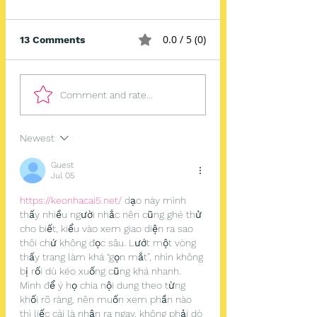
0.0 / 5 (0)
13 Comments
Comment and rate...
Newest
Guest
Jul 05
https://keonhacai5.net/
 dạo này mình 
thấy nhiều người nhắc nên cũng ghé thử 
cho biết, kiểu vào xem giao diện ra sao 
thôi chứ không đọc sâu. Lướt một vòng 
thấy trang làm khá “gọn mắt”, nhìn không 
bị rối dù kéo xuống cũng khá nhanh. 
Mình để ý họ chia nội dung theo từng 
khối rõ ràng, nên muốn xem phần nào 
thì liếc cái là nhận ra ngay, không phải dò 