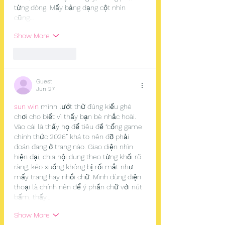
từng dòng. Mấy bảng dạng cột nhìn 
cũng…
Show More
Like
Reply
Guest
Jun 27
sun win
 mình lướt thử đúng kiểu ghé 
chơi cho biết vì thấy bạn bè nhắc hoài. 
Vào cái là thấy họ để tiêu đề “cổng game 
chính thức 2026” khá to nên đỡ phải 
đoán đang ở trang nào. Giao diện nhìn 
hiện đại, chia nội dung theo từng khối rõ 
ràng, kéo xuống không bị rối mắt như 
mấy trang hay nhồi chữ. Mình dùng điện 
thoại là chính nên để ý phần chữ với nút 
bấm, thấy…
Show More